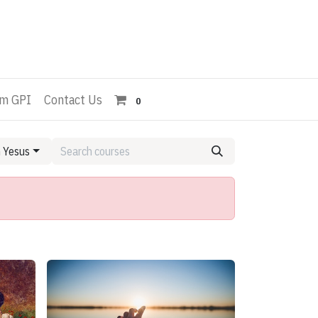
Am GPI
Contact Us
0
m Yesus