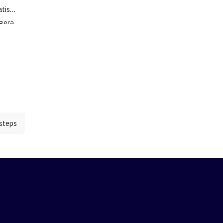
at
atis
egera
alam
ui
Maria
steps