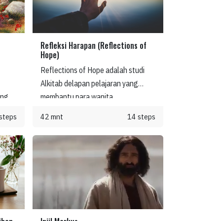
Refleksi Harapan (Reflections of
Hope)
Reflections of Hope adalah studi
Alkitab delapan pelajaran yang
ang
membantu para wanita
memperdalam pemahaman mereka
steps
42 mnt
14 steps
tentang kasih dan kepedulian Yesus
mu
bagi mereka. Mereka belajar
an
tentang janji-Nya untuk menyertai
dan
mereka di setiap langkah perjalanan
dan
hidup.
perti
 ini,