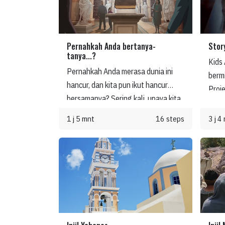
Pernahkah Anda bertanya-
Stor
tanya...?
Kids 
Pernahkah Anda merasa dunia ini
berm
hancur, dan kita pun ikut hancur
Proj
bersamanya? Sering kali, upaya kita
Stor
untuk memperbaiki dunia dan diri
Alki
1 j 5 mnt
16 steps
3 j 4
kita sendiri hanya akan menimbulkan
menja
lebih banyak masalah. Namun, ada
dala
Kabar Baik: Tuhan, dalam kasih-Nya,
penga
telah membuat jalan bagi kita untuk
Less
dipulihkan kembali ke dalam
Alkit
kemuliaan.
sesua
Chil
Anda