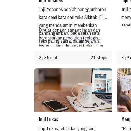
Injil Yohanes
Injil
sebu
Injil Yohanes adalah penggambaran
Injil
anak
kata demi kata dari teks Alkitab. Film
menyo
Stor
yang mendalam ini memberikan
sebe
Dibuat dengan sangat indah dan
penga
pandangan baru pada salah satu
Sang 
berdasarkan penelitian teologis,
menc
teks paling sakral dalam sejarah.
memb
historis, dan arkeologis terkini, film
dan 
siapa
ini adalah sesuatu yang dapat
berm
dan a
2 j 35 mnt
21 steps
3 j 9
dinikmati dan dikenang.
pemi
peng
dapa
untu
lebih
yang 
Yesu
Yesu
yang 
demi 
Injil Lukas
Menj
Injil Lukas, lebih dari yang lain,
"Menj