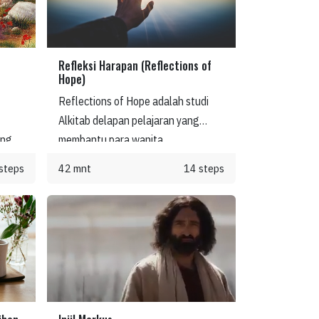
Refleksi Harapan (Reflections of
Hope)
Reflections of Hope adalah studi
Alkitab delapan pelajaran yang
ang
membantu para wanita
memperdalam pemahaman mereka
steps
42 mnt
14 steps
tentang kasih dan kepedulian Yesus
mu
bagi mereka. Mereka belajar
an
tentang janji-Nya untuk menyertai
dan
mereka di setiap langkah perjalanan
dan
hidup.
perti
 ini,