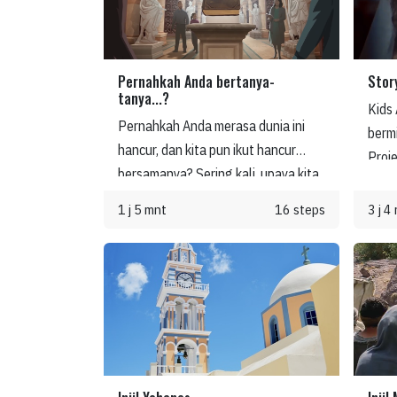
Pernahkah Anda bertanya-
Stor
tanya...?
Kids 
Pernahkah Anda merasa dunia ini
berm
hancur, dan kita pun ikut hancur
Proj
bersamanya? Sering kali, upaya kita
Stor
untuk memperbaiki dunia dan diri
Alki
1 j 5 mnt
16 steps
3 j 4
kita sendiri hanya akan menimbulkan
menja
lebih banyak masalah. Namun, ada
dala
Kabar Baik: Tuhan, dalam kasih-Nya,
penga
telah membuat jalan bagi kita untuk
Less
dipulihkan kembali ke dalam
Alkit
kemuliaan.
sesua
Chil
Anda