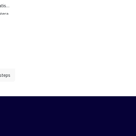
at
atis
egera
alam
ui
Maria
steps