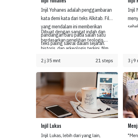
Injil Yohanes
Injil
sebu
Injil Yohanes adalah penggambaran
Injil
anak
kata demi kata dari teks Alkitab. Film
menyo
Stor
yang mendalam ini memberikan
sebe
Dibuat dengan sangat indah dan
penga
pandangan baru pada salah satu
Sang 
berdasarkan penelitian teologis,
menc
teks paling sakral dalam sejarah.
memb
historis, dan arkeologis terkini, film
dan 
siapa
ini adalah sesuatu yang dapat
berm
dan a
2 j 35 mnt
21 steps
3 j 9
dinikmati dan dikenang.
pemi
peng
dapa
untu
lebih
yang 
Yesu
Yesu
yang 
demi 
Injil Lukas
Menj
Injil Lukas, lebih dari yang lain,
"Menj