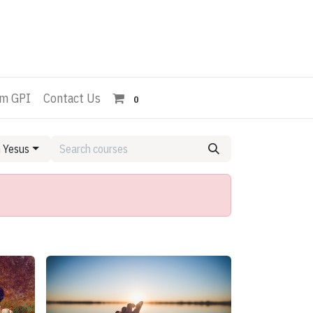
Am GPI
Contact Us
0
m Yesus