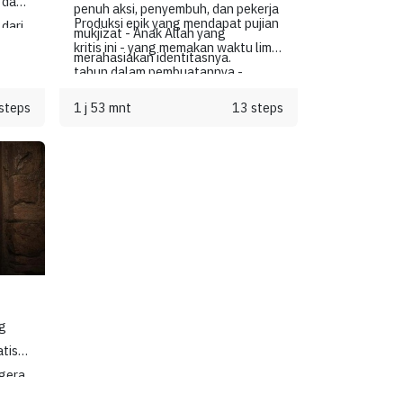
 dan
penuh aksi, penyembuh, dan pekerja
Produksi epik yang mendapat pujian
dari
mukjizat - Anak Allah yang
kritis ini - yang memakan waktu lima
merahasiakan identitasnya.
tahun dalam pembuatannya -
didasarkan pada penelitian teologis,
a
steps
1 j 53 mnt
13 steps
historis, dan arkeologi terkini, dan
ara
menawarkan kisah Yesus yang tak
terlupakan dan sangat autentik -
diakhiri dengan makam yang kosong,
ahuan
janji untuk bertemu lagi di Galilea,
ukkan
dan perintah Yesus untuk
erah
menyebarkan kabar baik tentang
okasi
kebangkitan.
lami
g
at
atis
egera
alam