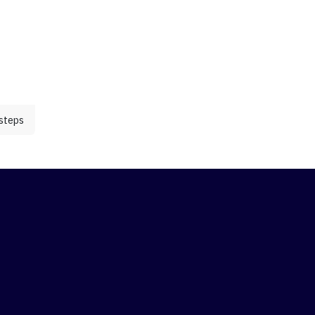
ui
Maria
steps