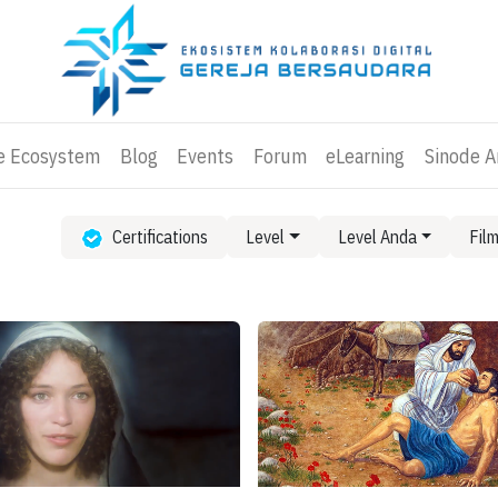
ve Ecosystem
Blog
Events
Forum
eLearning
Sinode 
Certifications
Level
Level Anda
Fil