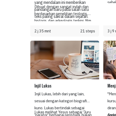
Stor
yang mendalam ini memberikan
sebe
Dibuat dengan sangat indah dan
penga
pandangan baru pada salah satu
Sang 
berdasarkan penelitian teologis,
menc
teks paling sakral dalam sejarah.
memb
historis, dan arkeologis terkini, film
dan 
siapa
ini adalah sesuatu yang dapat
berm
dan a
2 j 35 mnt
21 steps
3 j 9
dinikmati dan dikenang.
pemi
peng
dapa
untu
lebih
yang 
Yesu
Yesu
yang 
demi 
Injil Lukas
Menj
Injil Lukas, lebih dari yang lain,
"Menj
sesuai dengan kategori biografi
kursu
kuno. Lukas bertindak sebagai
dira
Lukas melihat Yesus sebagai 'Juru
'narator' berbagai peristiwa, bukan
deng
Anda 