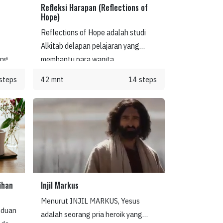
Refleksi Harapan (Reflections of
Hope)
Reflections of Hope adalah studi
Alkitab delapan pelajaran yang
ang
membantu para wanita
memperdalam pemahaman mereka
steps
42 mnt
14 steps
tentang kasih dan kepedulian Yesus
mu
bagi mereka. Mereka belajar
an
tentang janji-Nya untuk menyertai
dan
mereka di setiap langkah perjalanan
dan
hidup.
perti
 ini,
ihan
Injil Markus
.
Menurut INJIL MARKUS, Yesus
nduan
adalah seorang pria heroik yang