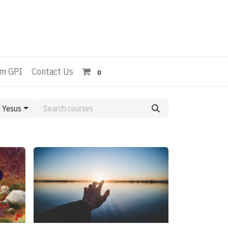
Am GPI
Contact Us
0
m Yesus