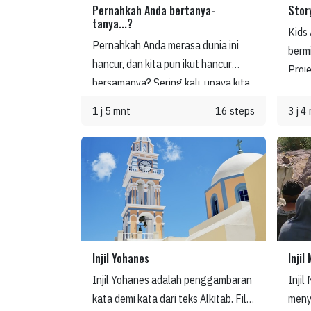
Pernahkah Anda bertanya-
Stor
tanya...?
Kids 
Pernahkah Anda merasa dunia ini
berm
hancur, dan kita pun ikut hancur
Proj
bersamanya? Sering kali, upaya kita
Stor
untuk memperbaiki dunia dan diri
Alki
1 j 5 mnt
16 steps
3 j 4
kita sendiri hanya akan menimbulkan
menja
lebih banyak masalah. Namun, ada
dala
Kabar Baik: Tuhan, dalam kasih-Nya,
penga
telah membuat jalan bagi kita untuk
Less
dipulihkan kembali ke dalam
Alkit
kemuliaan.
sesua
Chil
Injil Yohanes
Injil
Anda
sebu
Injil Yohanes adalah penggambaran
Injil
anak
kata demi kata dari teks Alkitab. Film
menyo